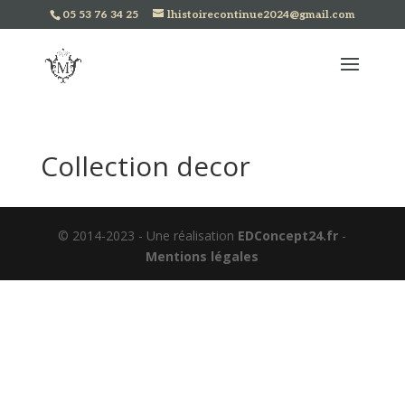
05 53 76 34 25
lhistoirecontinue2024@gmail.com
Collection decor
© 2014-2023 - Une réalisation
EDConcept24.fr
-
Mentions légales